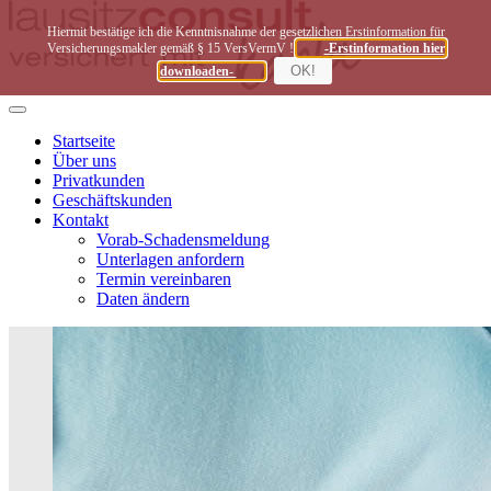
Hiermit bestätige ich die Kenntnisnahme der gesetzlichen Erstinformation für
Versicherungsmakler gemäß § 15 VersVermV !
-Erstinformation hier
OK!
downloaden-
Toggle
navigation
Startseite
Über uns
Privatkunden
Geschäftskunden
Kontakt
Vorab-Schadensmeldung
Unterlagen anfordern
Termin vereinbaren
Daten ändern