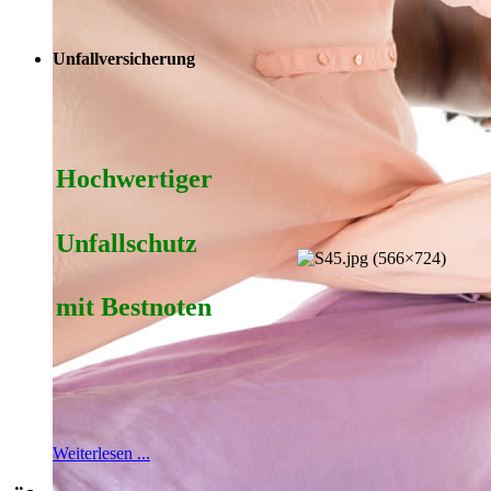
Unfallversicherung
Hoch­wertiger
Unfall­schutz
mit Best­noten
Weiterlesen ...