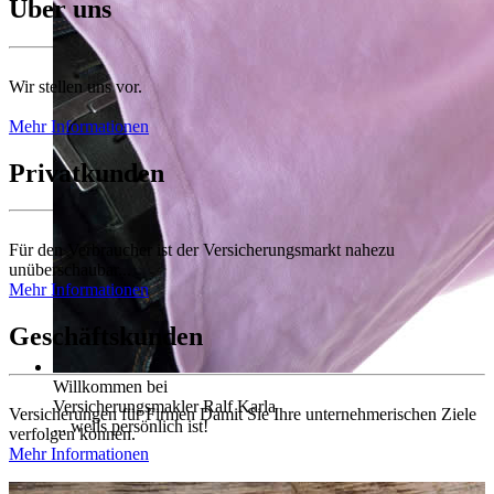
Über uns
Wir stellen uns vor.
Mehr Informationen
Privatkunden
Für den Verbraucher ist der Versicherungsmarkt nahezu
unüberschaubar...
Mehr Informationen
Geschäftskunden
Willkommen bei
Versicherungsmakler Ralf Karla
Versicherungen für Firmen Damit Sie Ihre unternehmerischen Ziele
... weils persönlich ist!
verfolgen können.
Mehr Informationen