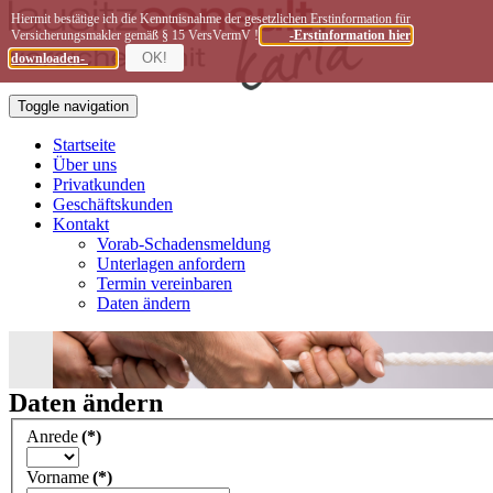
Hiermit bestätige ich die Kenntnisnahme der gesetzlichen Erstinformation für
Versicherungsmakler gemäß § 15 VersVermV !
-Erstinformation hier
OK!
downloaden-
Toggle navigation
Startseite
Über uns
Privatkunden
Geschäftskunden
Kontakt
Vorab-Schadensmeldung
Unterlagen anfordern
Termin vereinbaren
Daten ändern
Daten ändern
Anrede
(*)
Vorname
(*)